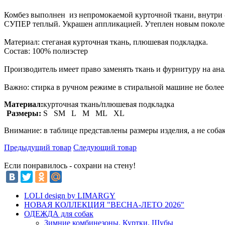
Комбез выполнен из непромокаемой курточной ткани, внутри -
СУПЕР теплый. Украшен аппликацией. Утеплен новым поколен
Материал: стеганая курточная ткань, плюшевая подкладка.
Состав: 100% полиэстер
Производитель имеет право заменять ткань и фурнитуру на ан
Важно: стирка в ручном режиме в стиральной машине не более 
Материал:
курточная ткань/плюшевая подкладка
Размеры:
S SM L M ML XL
Внимание: в таблице представлены размеры изделия, а не соба
Предыдущий товар
Следующий товар
Если понравилось - сохрани на стену!
LOLI design by LIMARGY
НОВАЯ КОЛЛЕКЦИЯ "ВЕСНА-ЛЕТО 2026"
ОДЕЖДА для собак
Зимние комбинезоны. Куртки. Шубы