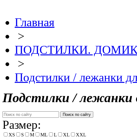
Главная
>
ПОДСТИЛКИ. ДОМИКИ
>
Подстилки / лежанки дл
Подстилки / лежанки 
Размер:
XS
S
M
ML
L
XL
XXL