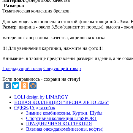
Материал:
фанера люкс качества
Размеры:
Тематическая коллекция брелков.
Данная модель выполнена из тонкой фанеры толщиной - 3мм. 
Размер: ширина - около 3,5см(зависит от породы), высота - око
материал: фанера люкс качества, акриловая краска
!!! Для увеличения картинки, нажмите на фото!!!
Внимание: в таблице представлены размеры изделия, а не соба
Предыдущий товар
Следующий товар
Если понравилось - сохрани на стену!
LOLI design by LIMARGY
НОВАЯ КОЛЛЕКЦИЯ "ВЕСНА-ЛЕТО 2026"
ОДЕЖДА для собак
Зимние комбинезоны. Куртки. Шубы
Спортивная коллекция LimSPORT
ПРАЗДНИЧНАЯ КОЛЛЕКЦИЯ
Вязаная одежда(комбинезоны, кофты)