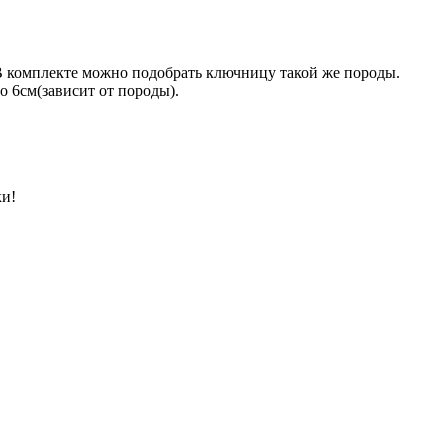
В комплекте можно подобрать ключницу такой же породы.
ло 6см(зависит от породы).
ки!