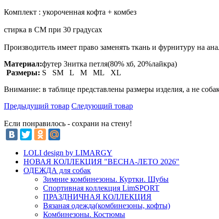
Комплект : укороченная кофта + комбез
стирка в СМ при 30 градусах
Производитель имеет право заменять ткань и фурнитуру на ан
Материал:
футер 3нитка петля(80% хб, 20%лайкра)
Размеры:
S SM L M ML XL
Внимание: в таблице представлены размеры изделия, а не соба
Предыдущий товар
Следующий товар
Если понравилось - сохрани на стену!
LOLI design by LIMARGY
НОВАЯ КОЛЛЕКЦИЯ "ВЕСНА-ЛЕТО 2026"
ОДЕЖДА для собак
Зимние комбинезоны. Куртки. Шубы
Спортивная коллекция LimSPORT
ПРАЗДНИЧНАЯ КОЛЛЕКЦИЯ
Вязаная одежда(комбинезоны, кофты)
Комбинезоны. Костюмы